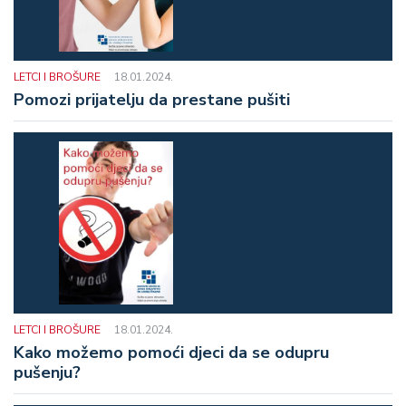
LETCI I BROŠURE
18.01.2024.
Pomozi prijatelju da prestane pušiti
LETCI I BROŠURE
18.01.2024.
Kako možemo pomoći djeci da se odupru
pušenju?