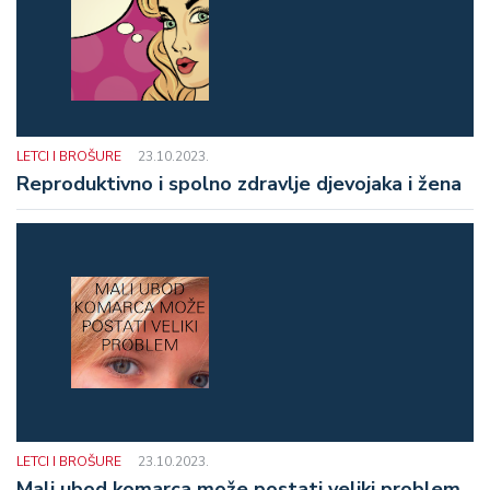
LETCI I BROŠURE
23.10.2023.
Reproduktivno i spolno zdravlje djevojaka i žena
LETCI I BROŠURE
23.10.2023.
Mali ubod komarca može postati veliki problem