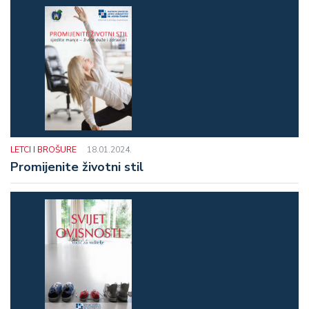
LETCI I BROŠURE
18.01.2024.
Promijenite životni stil