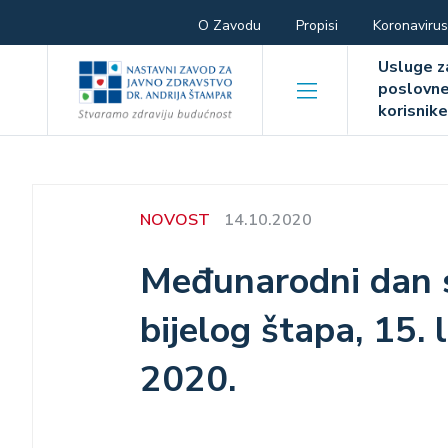
Skoči
Hamburger
O Zavodu
Propisi
Koronavirus
na
Hambur
glavni
menu
Usluge z
sadržaj
poslovn
menu
korisnik
NOVOST
14.10.2020
Međunarodni dan s
bijelog štapa, 15. 
2020.