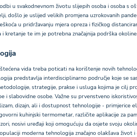
lagodbi u svakodnevnom životu slijepih osoba i osoba s 
itelji, došlo je uslijed velikih promjena uzrokovanih pan
škoća u pridržavanju mjera opreza i fizičkog distanciran
 i kretanje te im je potrebna značajnija podrška okoline
ogija
štećena vida treba poticati na korištenje novih tehnolog
ogija predstavlja interdisciplinarno područje koje se sas
etodologije, strategije, prakse i usluga kojima je cilj p
epe i slabovidne osobe. Važne su prvenstveno iskoristivo
izam, dizajn, ali i dostupnost tehnologije - primjerice e
, govorni kuhinjski termometar, različite aplikacije za p
nzori, nosivi uređaji koji omogućuju da osjete svoju okoli
populaciji moderna tehnologija značajno olakšava život i 