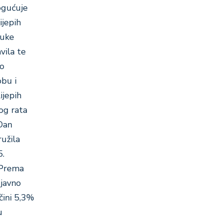
ogućuje
ijepih
duke
vila te
vo
obu i
ijepih
og rata
 Dan
ružila
5.
 Prema
 javno
čini 5,3%
u