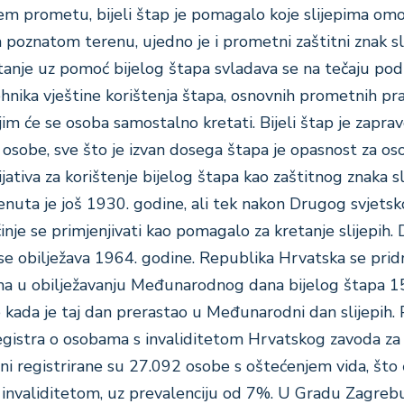
m prometu, bijeli štap je pomagalo koje slijepima om
 poznatom terenu, ujedno je i prometni zaštitni znak sl
anje uz pomoć bijelog štapa svladava se na tečaju po
hnika vještine korištenja štapa, osnovnih prometnih pra
jim će se osoba samostalno kretati. Bijeli štap je zapra
 osobe, sve što je izvan dosega štapa je opasnost za os
ijativa za korištenje bijelog štapa kao zaštitnog znaka sl
uta je još 1930. godine, ali tek nakon Drugog svjetsk
činje se primjenjivati kao pomagalo za kretanje slijepih.
se obilježava 1964. godine. Republika Hrvatska se prid
 u obilježavanju Međunarodnog dana bijelog štapa 1
 kada je taj dan prerastao u Međunarodni dan slijepih.
gistra o osobama s invaliditetom Hrvatskog zavoda za
ni registrirane su 27.092 osobe s oštećenjem vida, što 
 invaliditetom, uz prevalenciju od 7%. U Gradu Zagreb