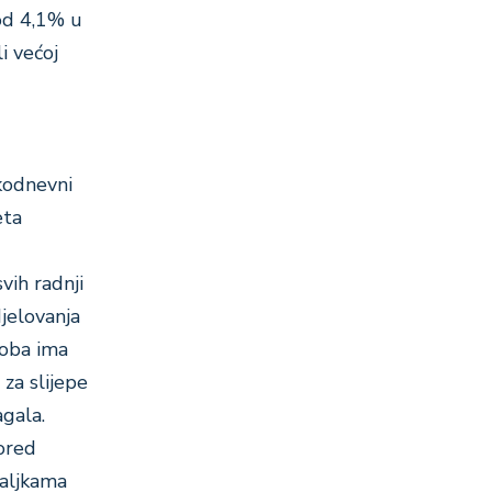
 od 4,1% u
i većoj
kodnevni
eta
vih radnji
jelovanja
soba ima
za slijepe
agala.
pored
zaljkama