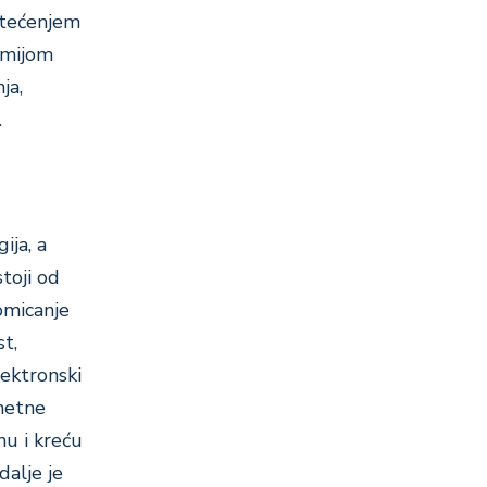
oštećenjem
demijom
ja,
.
ija, a
toji od
romicanje
st,
lektronski
ametne
nu i kreću
dalje je