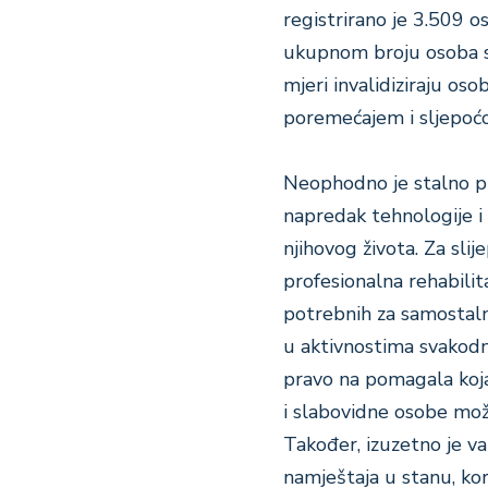
registrirano je 3.509 
ukupnom broju osoba s 
mjeri invalidiziraju os
poremećajem i sljepoć
Neophodno je stalno pr
napredak tehnologije i
njihovog života. Za slij
profesionalna rehabilita
potrebnih za samostalno
u aktivnostima svakodn
pravo na pomagala koj
i slabovidne osobe mož
Također, izuzetno je va
namještaja u stanu, ko