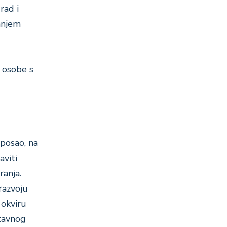
rad i
anjem
i osobe s
 posao, na
aviti
ranja.
razvoju
 okviru
stavnog