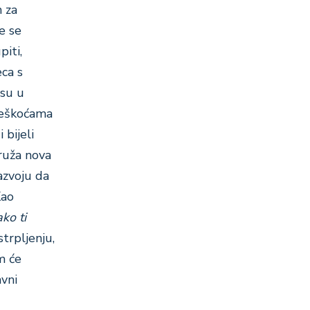
m za
e se
piti,
eca s
 su u
 teškoćama
 bijeli
pruža nova
azvoju da
Kao
ko ti
strpljenju,
m će
avni