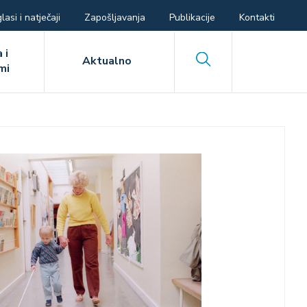
lasi i natječaji
Zapošljavanja
Publikacije
Kontakti
 i
Search
Aktualno
mi