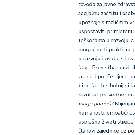
zavoda za javno zdravs
socijalnu zaštitu i oso
upoznaje s različitim vr
uspostaviti primjerenu
teškoćama u razvoju, a 
mogućnosti praktično p
u razvoju i osobe s inv
štap. Provedba senzibi
znanja i potiče djecu 
bi se što bezbolnije i l
rezultat provedbe senzi
mogu pomoći?
Mijenjamo
humanosti, empatičnost
uspješno živjeti slijep
članovi zajednice uz po