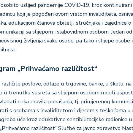
 osobito uslijed pandemije COVID-19, kroz kontinuirani 
dincu koji je pogođen ovom vrstom invaliditeta, osniv
a, edukacijom članova obitelji, stručnjaka i zajednice o
omunikaciji sa slijepom i slabovidnom osobom. Jedan od
neovisnog življenja svake osobe, pa tako i slijepe osobe 
ilnost.
ram „Prihvaćamo različitost“
 različite poslove, odlaze u trgovine, banke, u školu, na
mo u trenutku susreta sa slijepom osobom mogli uspost
ladati neka pravila ponašanja, tj. primjerenog komunici
rati s osobama s invaliditetom i djecom s teškoćama u 
greba uče kroz edukativne senzibilizacijske radionice u
Prihvaćamo različitost“ Službe za javno zdravstvo Na