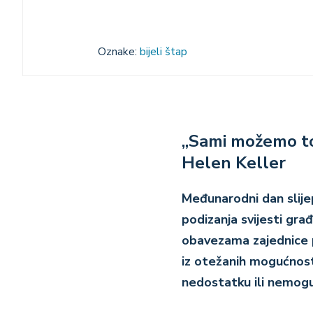
Oznake:
bijeli štap
„Sami možemo to
Helen Keller
Međunarodni dan slijep
podizanja svijesti gra
obavezama zajednice p
iz otežanih mogućnosti
nedostatku ili nemogu