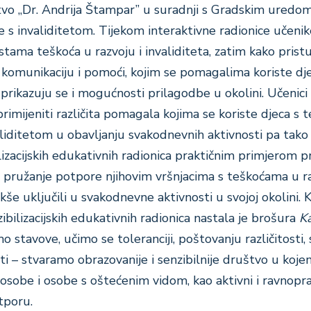
tvo „Dr. Andrija Štampar” u suradnji s Gradskim uredo
be s invaliditetom. Tijekom interaktivne radionice učenik
stama teškoća u razvoju i invaliditeta, zatim kako pristu
 komunikaciju i pomoći, kojim se pomagalima koriste dj
prikazuju se i mogućnosti prilagodbe u okolini. Učenici
rimijeniti različita pomagala kojima se koriste djeca s
aliditetom u obavljanju svakodnevnih aktivnosti pa tako i
lizacijskih edukativnih radionica praktičnim primjerom 
na pružanje potpore njihovim vršnjacima s teškoćama u r
akše uključili u svakodnevne aktivnosti u svojoj okolini. 
bilizacijskih edukativnih radionica nastala je brošura
Ka
 stavove, učimo se toleranciji, poštovanju različitosti, 
i – stvaramo obrazovanije i senzibilnije društvo u koje
e osobe i osobe s oštećenim vidom, kao aktivni i ravnopr
tporu.