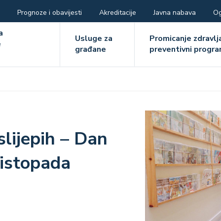
Prognoze i obavijesti
Akreditacije
Javna nabava
Og
ger
a
Usluge za
Promicanje zdravlja
e
građane
preventivni progra
e
Image
lijepih – Dan
listopada