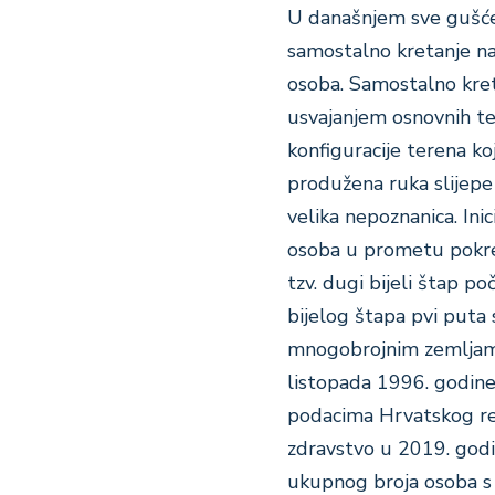
U današnjem sve gušće
samostalno kretanje na
osoba. Samostalno kret
usvajanjem osnovnih te
konfiguracije terena ko
produžena ruka slijepe
velika nepoznanica. Inic
osoba u prometu pokren
tzv. dugi bijeli štap po
bijelog štapa pvi puta 
mnogobrojnim zemljama
listopada 1996. godine
podacima Hrvatskog re
zdravstvo u 2019. godi
ukupnog broja osoba s