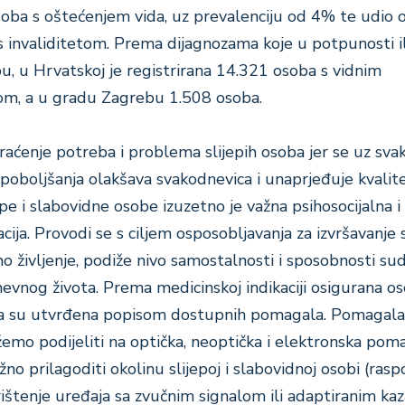
osoba s oštećenjem vida, uz prevalenciju od 4% te udio
invaliditetom. Prema dijagnozama koje u potpunosti il
obu, u Hrvatskoj je registrirana 14.321 osoba s vidnim
om, a u gradu Zagrebu 1.508 osoba.
aćenje potreba i problema slijepih osoba jer se uz sva
 poboljšanja olakšava svakodnevica i unaprjeđuje kvalit
epe i slabovidne osobe izuzetno je važna psihosocijalna i
cija. Provodi se s ciljem osposobljavanja za izvršavanje s
 življenje, podiže nivo samostalnosti i sposobnosti sud
evnog života. Prema medicinskoj indikaciji osigurana o
a su utvrđena popisom dostupnih pomagala. Pomagala 
emo podijeliti na optička, neoptička i elektronska pom
žno prilagoditi okolinu slijepoj i slabovidnoj osobi (ras
rištenje uređaja sa zvučnim signalom ili adaptiranim ka