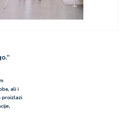
o.“
em
ba, ali i
 proizlazi
cije,