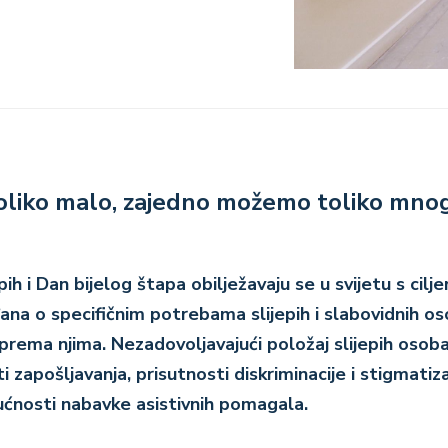
liko malo, zajedno možemo toliko mnog
ih i Dan bijelog štapa obilježavaju se u svijetu s cilj
đana o specifičnim potrebama slijepih i slabovidnih oso
rema njima. Nezadovoljavajući položaj slijepih osoba
 zapošljavanja, prisutnosti diskriminacije i stigmatiza
ćnosti nabavke asistivnih pomagala.