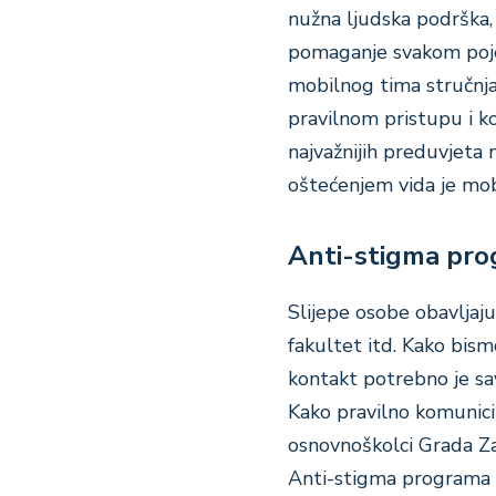
nužna ljudska podrška,
pomaganje svakom poje
mobilnog tima stručnjak
pravilnom pristupu i k
najvažnijih preduvjeta 
oštećenjem vida je mob
Anti-stigma prog
Slijepe osobe obavljaju
fakultet itd. Kako bis
kontakt potrebno je sav
Kako pravilno komunici
osnovnoškolci Grada Za
Anti-stigma programa „