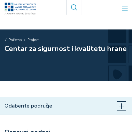
Skoči
Search
na
glavni
sadržaj
Breadcrumb
Početna
Projekti
Centar za sigurnost i kvalitetu hrane
Odaberite područje